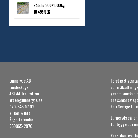
Båtslip 800/1000kg
10 499 SEK
Lunneryds AB
Företaget starta
Lundeskogen
och målsättninge
461 44 Trollhättan
genom kunskap o
order@lunneryds.se
bra samarbetspar
070-545 07 02
hela Sverige till
Villkor & info
Lunneryds säljer
Ångerformulär
för bygge och und
559065-2870
Vi skickar över h