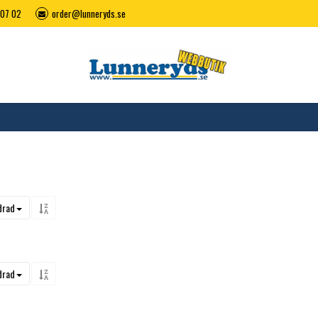
07 02
order@lunneryds.se
drad
drad