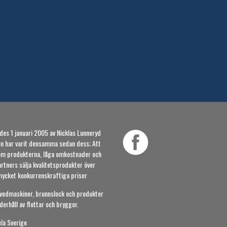
des 1 januari 2005 av Nicklas Lunneryd
n har varit densamma sedan dess; Att
m produkterna, låga omkostnader och
tners sälja kvalitetsprodukter över
 mycket konkurrenskraftiga priser
 vedmaskiner, brunnslock och produkter
erhåll av flottar och bryggor.
ela Sverige