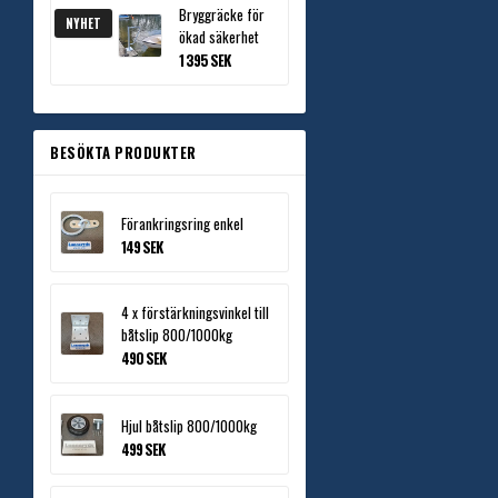
Bryggräcke för
NYHET
ökad säkerhet
1 395 SEK
BESÖKTA PRODUKTER
Förankringsring enkel
149 SEK
4 x förstärkningsvinkel till
båtslip 800/1000kg
490 SEK
Hjul båtslip 800/1000kg
499 SEK