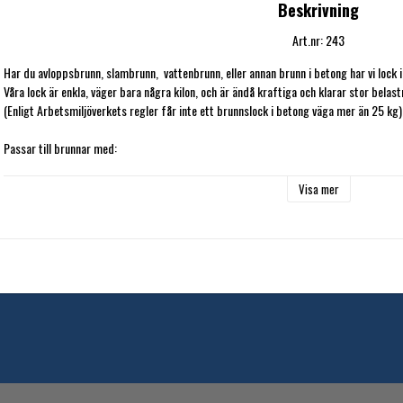
Beskrivning
Art.nr: 243
Har du avloppsbrunn, slambrunn,  vattenbrunn, eller annan brunn i betong har vi lock 
Våra lock är enkla, väger bara några kilon, och är ändå kraftiga och klarar stor belastn
(Enligt Arbetsmiljöverkets regler får inte ett brunnslock i betong väga mer än 25 kg).
Passar till brunnar med:

Innerdiameter 55-68cm 

Ytterdiameter 71-84cm

Visa mer
Locket monteras enkelt med medföljande betongskruv/expander.

Vi har även både tätningsring (595kr) och luftningsventil (570kr). Köper ni till luftning