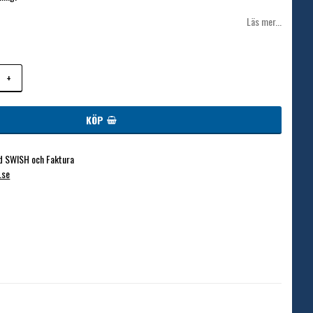
Läs mer...
+
KÖP
d SWISH och Faktura
.se