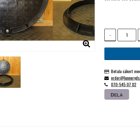
-
Betala säkert me
order@lunneryds
070-545 07 02
DELA