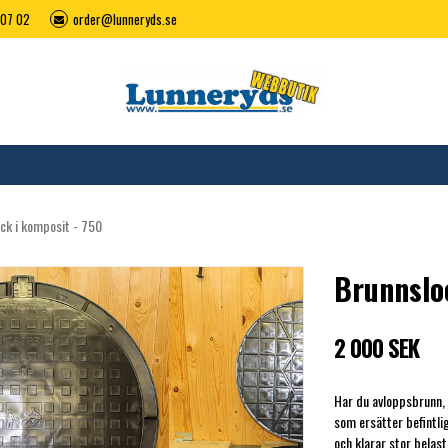
07 02
order@lunneryds.se
ck i komposit - 750
Brunnslo
2 000 SEK
Har du avloppsbrunn, 
som ersätter befintlig
och klarar stor belast