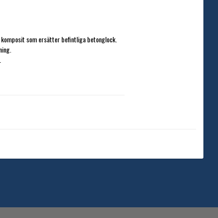
i komposit som ersätter befintliga betonglock. 
ing.



sventil förborrar vi hålet så allt är klart.